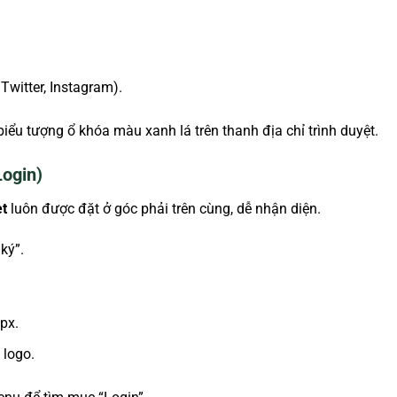
Twitter, Instagram).
biểu tượng ổ khóa màu xanh lá trên thanh địa chỉ trình duyệt.
Login)
t
luôn được đặt ở góc phải trên cùng, dễ nhận diện.
ký”.
px.
 logo.