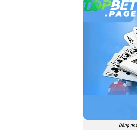
Đăng nhậ