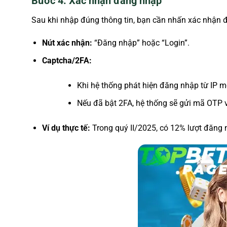
Bước 4: Xác nhận đăng nhập
Sau khi nhập đúng thông tin, bạn cần nhấn xác nhận đ
Nút xác nhận:
“Đăng nhập” hoặc “Login”.
Captcha/2FA:
Khi hệ thống phát hiện đăng nhập từ IP m
Nếu đã bật 2FA, hệ thống sẽ gửi mã OTP v
Ví dụ thực tế:
Trong quý II/2025, có 12% lượt đăng 