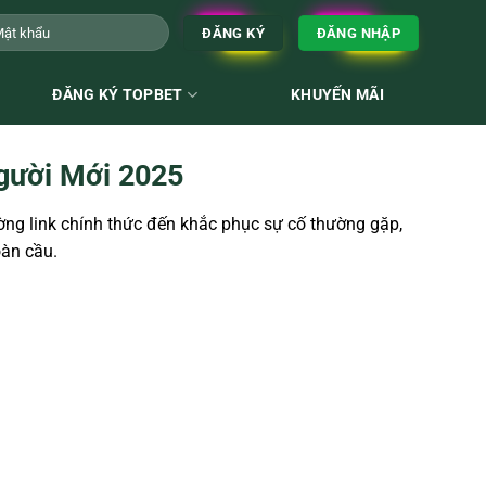
ĐĂNG KÝ
ĐĂNG NHẬP
ĐĂNG KÝ TOPBET
KHUYẾN MÃI
gười Mới 2025
ường link chính thức đến khắc phục sự cố thường gặp,
oàn cầu.