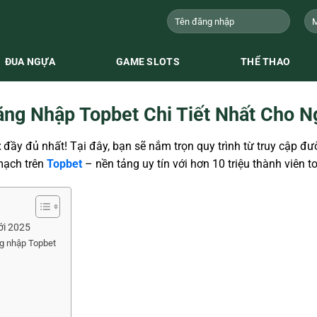
ĐUA NGỰA
GAME SLOTS
THỂ THAO
ng Nhập Topbet Chi Tiết Nhất Cho N
t
đầy đủ nhất! Tại đây, bạn sẽ nắm trọn quy trình từ truy cập đ
 mạch trên
Topbet
– nền tảng uy tín với hơn 10 triệu thành viên t
ới 2025
ng nhập Topbet