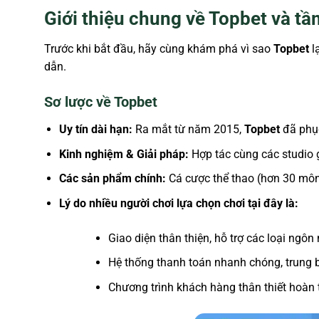
Giới thiệu chung về Topbet và t
Trước khi bắt đầu, hãy cùng khám phá vì sao
Topbet
l
dẫn.
Sơ lược về Topbet
Uy tín dài hạn:
Ra mắt từ năm 2015,
Topbet
đã phục 
Kinh nghiệm & Giải pháp:
Hợp tác cùng các studio 
Các sản phẩm chính:
Cá cược thể thao (hơn 30 môn),
Lý do nhiều người chơi lựa chọn chơi tại đây là:
Giao diện thân thiện, hỗ trợ các loại ngô
Hệ thống thanh toán nhanh chóng, trung bì
Chương trình khách hàng thân thiết hoàn 