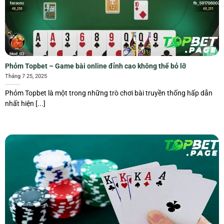
Slots cổ điển (Classic Slots)
Thường gồm 3 guồng, biểu tượng đơn giản như trái cây,
BAR, số 7… Gợi nhớ đến máy slot truyền thống tại sòng bài.
Ví dụ: “777 Classic”.
Phỏm Topbet – Game bài online đỉnh cao không thể bỏ lỡ
Video Slots
Tháng 7 25, 2025
Phỏm Topbet là một trong những trò chơi bài truyền thống hấp dẫn
Loại phổ biến nhất hiện nay với 5 guồng trở lên, đồ họa
nhất hiện [...]
đẹp, nhiều tính năng như Bonus, Free Spins. Ví dụ: “Gates
of Olympus”.
Progressive Jackpot Slots
Jackpot lũy tiến tăng dần theo từng vòng chơi của tất cả
người tham gia. Ví dụ: “Mega Moolah” từng trả thưởng
hàng triệu đô.
Slots 3D