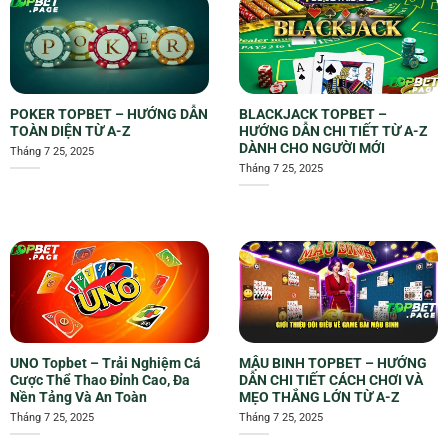
Game Slots
tại
Topbet
phù hợp với mọi đối tượng, đặc biệt
là những ai yêu thích sự giải trí nhanh chóng, thao tác đơn
giản nhưng vẫn có khả năng nhận thưởng lớn.
POKER TOPBET – HƯỚNG DẪN
BLACKJACK TOPBET –
TOÀN DIỆN TỪ A-Z
HƯỚNG DẪN CHI TIẾT TỪ A-Z
DÀNH CHO NGƯỜI MỚI
Tháng 7 25, 2025
Tháng 7 25, 2025
Giới thiệu tổng quan về Game Slot tại Topbet
UNO Topbet – Trải Nghiệm Cá
MẬU BINH TOPBET – HƯỚNG
Cược Thể Thao Đỉnh Cao, Đa
DẪN CHI TIẾT CÁCH CHƠI VÀ
Hướng dẫn cơ bản về cách chơi Game Slots
Nền Tảng Và An Toàn
MẸO THẮNG LỚN TỪ A-Z
Topbet
Tháng 7 25, 2025
Tháng 7 25, 2025