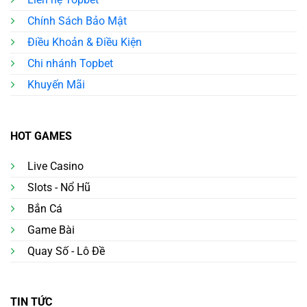
Hãy bắt đầu thử vận may của người chơi ngay hôm nay
cùng
Game Slots
tại
Topbet
– nơi mọi vòng quay đều có
Chính Sách Bảo Mật
thể thay đổi cuộc đời người chơi!
Điều Khoản & Điều Kiện
Chi nhánh Topbet
Khuyến Mãi
HOT GAMES
Live Casino
Slots - Nổ Hũ
Bắn Cá
Game Bài
Quay Số - Lô Đề
TIN TỨC