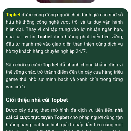
Topbet
được cộng đồng người chơi đánh giá cao nhờ sở
hữu hệ thống công nghệ vượt trội và tư duy vận hành
hiện đại. Thay vì chỉ tập trung vào lợi nhuận ngắn hạn,
nhà cái uy tín
Topbet
định hướng phát triển bền vững,
đầu tư mạnh mẽ vào giao diện thân thiện cùng dịch vụ
hỗ trợ khách hàng chuyên nghiệp 24/7.
Sân chơi cá cược
Top bet
đã nhanh chóng khẳng định vị
thế vững chắc, trở thành điểm đến tin cậy của hàng triệu
game thủ nhờ sự minh bạch và xanh chín trong từng
ván cược.
Giới thiệu nhà cái Topbet
Được xây dựng theo mô hình đa dịch vụ tiên tiến,
nhà
cái cá cược trực tuyến Topbet
cho phép người dùng tận
hưởng hàng loạt loại hình giải trí hấp dẫn trên cùng một