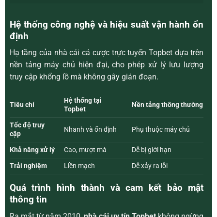
Hệ thống công nghệ và hiệu suất vận hành ổn
định
Hạ tầng của nhà cái cá cược trực tuyến Topbet dựa trên
nền tảng máy chủ hiện đại, cho phép xử lý lưu lượng
truy cập khổng lồ mà không gây gián đoạn.
Hệ thống tại
Tiêu chí
Nền tảng thông thường
Topbet
Tốc độ truy
Nhanh và ổn định
Phụ thuộc máy chủ
cập
Khả năng xử lý
Cao, mượt mà
Dễ bị giới hạn
Trải nghiệm
Liền mạch
Dễ xảy ra lỗi
Quá trình hình thành và cam kết bảo mật
thông tin
Ra mắt từ năm 2010,
nhà cái uy tín Topbet
không ngừng