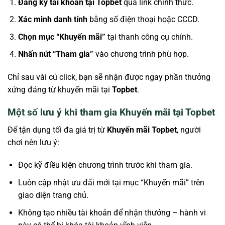
Đăng ký tài khoản tại Topbet
qua link chính thức.
Xác minh danh tính
bằng số điện thoại hoặc CCCD.
Chọn mục “Khuyến mãi”
tại thanh công cụ chính.
Nhấn nút “Tham gia”
vào chương trình phù hợp.
Chỉ sau vài cú click, bạn sẽ nhận được ngay phần thưởng
xứng đáng từ khuyến mãi tại
Topbet
.
Một số lưu ý khi tham gia Khuyến mãi tại Topbet
Để tận dụng tối đa giá trị từ
Khuyến mãi Topbet
, người
chơi nên lưu ý:
Đọc kỹ điều kiện chương trình
trước khi tham gia.
Luôn cập nhật ưu đãi mới
tại mục “Khuyến mãi” trên
giao diện trang chủ.
Không tạo nhiều tài khoản
để nhận thưởng – hành vi