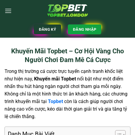
ĐĂNG KÝ
ĐĂNG NHẬP
Khuyến Mãi Topbet – Cơ Hội Vàng Cho
Người Chơi Đam Mê Cá Cược
Trong thị trường cá cược trực tuyến cạnh tranh khốc liệt
như hiện nay,
Khuyến mãi Topbet
nổi bật như một điểm
nhấn thu hút hàng ngàn người chơi tham gia mỗi ngày.
Không chỉ là một hình thức tri ân khách hàng, các chương
trình khuyến mãi tại
Topbet
còn là cách giúp người chơi
nâng cao vốn cược, kéo dài thời gian giải trí và gia tăng tỷ
lệ chiến thắng.
Danh Mục Bài Viết