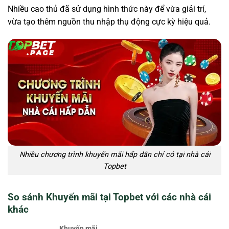
Nhiều cao thủ đã sử dụng hình thức này để vừa giải trí,
vừa tạo thêm nguồn thu nhập thụ động cực kỳ hiệu quả.
Nhiều chương trình khuyến mãi hấp dẫn chỉ có tại nhà cái
Topbet
So sánh Khuyến mãi tại Topbet với các nhà cái
khác
Khuyến mãi