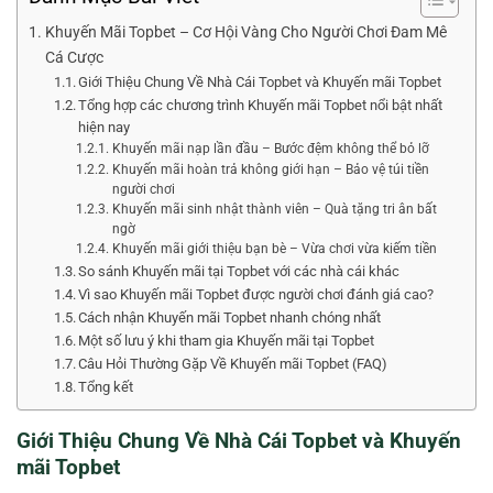
Khuyến Mãi Topbet – Cơ Hội Vàng Cho Người Chơi Đam Mê
Cá Cược
Giới Thiệu Chung Về Nhà Cái Topbet và Khuyến mãi Topbet
Tổng hợp các chương trình Khuyến mãi Topbet nổi bật nhất
hiện nay
Khuyến mãi nạp lần đầu – Bước đệm không thể bỏ lỡ
Khuyến mãi hoàn trả không giới hạn – Bảo vệ túi tiền
người chơi
Khuyến mãi sinh nhật thành viên – Quà tặng tri ân bất
ngờ
Khuyến mãi giới thiệu bạn bè – Vừa chơi vừa kiếm tiền
So sánh Khuyến mãi tại Topbet với các nhà cái khác
Vì sao Khuyến mãi Topbet được người chơi đánh giá cao?
Cách nhận Khuyến mãi Topbet nhanh chóng nhất
Một số lưu ý khi tham gia Khuyến mãi tại Topbet
Câu Hỏi Thường Gặp Về Khuyến mãi Topbet (FAQ)
Tổng kết
Giới Thiệu Chung Về Nhà Cái Topbet và Khuyến
mãi Topbet