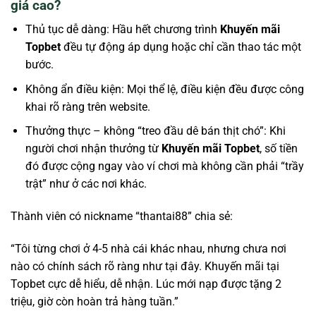
giá cao?
Thủ tục dễ dàng
: Hầu hết chương trình
Khuyến mãi
Topbet
đều tự động áp dụng hoặc chỉ cần thao tác một
bước.
Không ẩn điều kiện
: Mọi thể lệ, điều kiện đều được công
khai rõ ràng trên website.
Thưởng thực – không “
treo đầu dê bán thịt chó”: Khi
người chơi nhận thưởng từ
Khuyến mãi Topbet
, số tiền
đó được cộng ngay vào ví chơi mà không cần phải “trầy
trật” như ở các nơi khác.
Thành viên có nickname “thantai88” chia sẻ:
“Tôi từng chơi ở 4-5 nhà cái khác nhau, nhưng chưa nơi
nào có chính sách rõ ràng như tại đây. Khuyến mãi tại
Topbet cực dễ hiểu, dễ nhận. Lúc mới nạp được tặng 2
triệu, giờ còn hoàn trả hàng tuần.”