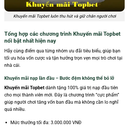
Khuyến mãi Topbet luôn thu hút và giữ chân người chơi
Tổng hợp các chương trình Khuyến mãi Topbet
nổi bật nhất hiện nay
Hãy cùng điểm qua từng nhóm ưu đãi tiêu biểu, giúp bạn
tối ưu hóa vốn cược và tận hưởng trọn vẹn mọi trò chơi tại
nhà cái.
Khuyến mãi nạp lần đầu – Bước đệm không thể bỏ lỡ
Khuyến mãi Topbet
dành tặng 100% giá trị nạp đầu tiên
cho mọi thành viên mới. Đây là chương trình “cực phẩm”
giúp người chơi tăng vốn ban đầu mà không cần lo nghĩ
quá nhiều.
Mức thưởng tối đa:
3.000.000 VNĐ