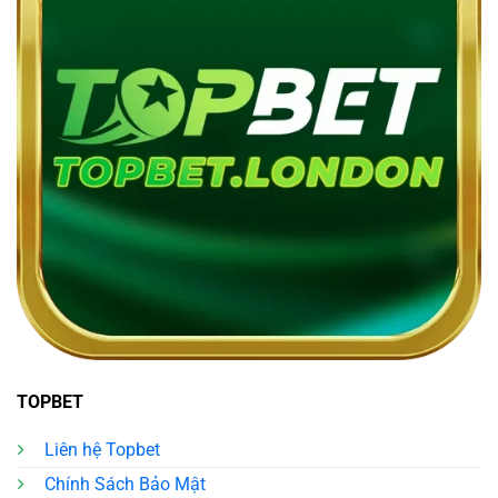
TOPBET
Liên hệ Topbet
Chính Sách Bảo Mật