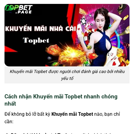
Khuyến mãi Topbet được người chơi đánh giá cao bởi nhiều
yếu tố
Cách nhận Khuyến mãi Topbet nhanh chóng
nhất
Để không bỏ lỡ bất kỳ
Khuyến mãi Topbet
nào, bạn chỉ
cần: