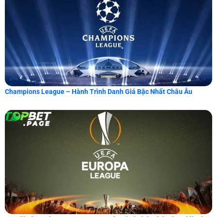
Champions League – Hành Trình Danh Giá Bậc Nhất Châu Âu