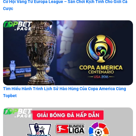
Cơ Hội Vàng Từ Europa League – Sân Chơi Kịch Tính Cho Giới Cá
Cược
Tìm Hiểu Hành Trình Lịch Sử Hào Hùng Của Copa America Cùng
Topbet