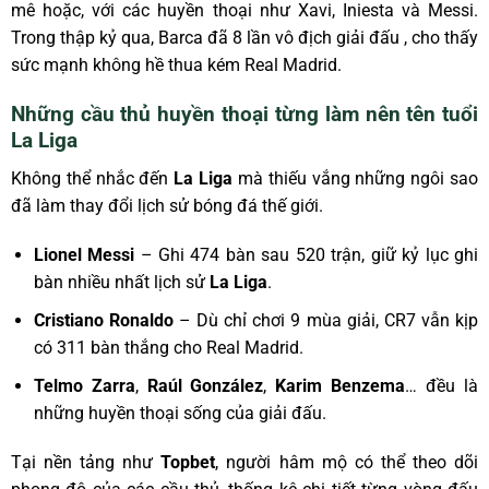
mê hoặc, với các huyền thoại như Xavi, Iniesta và Messi.
Trong thập kỷ qua, Barca đã 8 lần vô địch giải đấu , cho thấy
sức mạnh không hề thua kém Real Madrid.
Những cầu thủ huyền thoại từng làm nên tên tuổi
La Liga
Không thể nhắc đến
La Liga
mà thiếu vắng những ngôi sao
đã làm thay đổi lịch sử bóng đá thế giới.
Lionel Messi
– Ghi 474 bàn sau 520 trận, giữ kỷ lục ghi
bàn nhiều nhất lịch sử
La Liga
.
Cristiano Ronaldo
– Dù chỉ chơi 9 mùa giải, CR7 vẫn kịp
có 311 bàn thắng cho Real Madrid.
Telmo Zarra
,
Raúl González
,
Karim Benzema
… đều là
những huyền thoại sống của giải đấu.
Tại nền tảng như
Topbet
, người hâm mộ có thể theo dõi