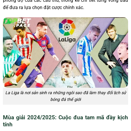
phong độ của các cầu thủ, thống kê chi tiết từng vòng đấu
để đưa ra lựa chọn đặt cược chính xác.
La Liga là nơi sản sinh ra những ngôi sao đã làm thay đổi lịch sử
bóng đá thế giới
Mùa giải 2024/2025: Cuộc đua tam mã đầy kịch
tính