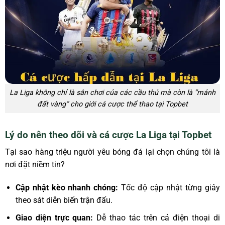
La Liga không chỉ là sân chơi của các cầu thủ mà còn là “mảnh
đất vàng” cho giới cá cược thể thao tại Topbet
Lý do nên theo dõi và cá cược La Liga tại Topbet
Tại sao hàng triệu người yêu bóng đá lại chọn chúng tôi là
nơi đặt niềm tin?
Cập nhật kèo nhanh chóng:
Tốc độ cập nhật từng giây
theo sát diễn biến trận đấu.
Giao diện trực quan:
Dễ thao tác trên cả điện thoại di