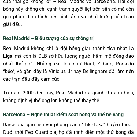
của “hai gã khổng lồ” – Real Madrid và Barcelona. Hai đội
bóng này không chỉ cạnh tranh quyết liệt trên sân cỏ mà còn
góp phần định hình nên hình ảnh và chất lượng của toàn
giải đấu.
Real Madrid – Biểu tượng của sự thống trị
Real Madrid không chỉ là đội bóng giàu thành tích nhất
La
Liga
, mà còn là CLB sở hữu lượng người hâm mộ đông đảo
nhất thế giới. Những cái tên như Raul, Zidane, Ronaldo
“béo”, và gần đây là Vinicius Jr hay Bellingham đã làm nên
các trận đấu đầy cảm xúc.
Từ năm 2000 đến nay, Real Madrid đã giành 9 danh hiệu,
khẳng định vị thế ông lớn không thể thay thế.
Barcelona – Nghệ thuật kiểm soát bóng và thế hệ vàng
Barcelona gắn liền với phong cách “Tiki-Taka” huyền thoại.
Dưới thời Pep Guardiola, họ đã trình diễn một thứ bóng đá