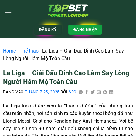
ĐĂNG KÝ
ĐĂNG NHẬP
Home
-
Thể thao
-
La Liga – Giải Đấu Đỉnh Cao Làm Say
Lòng Người Hâm Mộ Toàn Cầu
La Liga – Giải Đấu Đỉnh Cao Làm Say Lòng
Người Hâm Mộ Toàn Cầu
ĐĂNG VÀO
THÁNG 7 25, 2025
BỞI
SEO
La Liga
luôn được xem là “thánh đường” của những trận
cầu mãn nhãn, nơi sản sinh ra các huyền thoại bóng đá như
Lionel Messi, Cristiano Ronaldo hay Xavi Hernandez. Với bề
dày lịch sử hơn 90 năm, giải đấu không chỉ là niềm tự hào